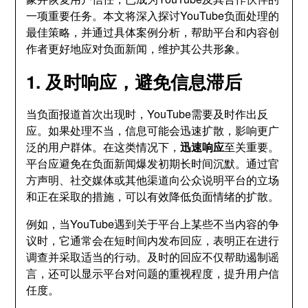
一项重要任务。本文将深入探讨YouTube负面处理的
最佳策略，并通过具体案例分析，帮助平台和内容创
作者更好地应对负面新闻，维护其公共形象。
1. 及时响应，避免信息滞后
当负面报道首次出现时，YouTube需要及时作出反
应。如果处理不当，信息可能会迅速扩散，影响更广
泛的用户群体。在这类情况下，
迅速响应
至关重要。
平台应避免在负面新闻爆发初期长时间沉默。通过官
方声明、社交媒体或其他渠道向公众说明平台的立场
和正在采取的措施，可以有效降低负面情绪的扩散。
例如，当YouTube遇到关于平台上某些不当内容的争
议时，它通常会在短时间内发布回应，表明正在进行
调查并采取适当的行动。及时的回应不仅帮助遏制谣
言，还可以显示平台对问题的重视程度，提升用户信
任度。