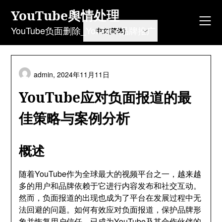
Skip
YouTube舆情处理
to
content
YouTube负面删除_YouTube品牌推广
admin,
2024年11月11日
YouTube应对负面报道的最
佳策略与案例分析
概述
随着YouTube作为全球最大的视频平台之一，越来越
多的用户和品牌依赖于它进行内容发布和社交互动。
然而，负面报道的出现也成为了平台在发展过程中无
法回避的问题。如何有效应对负面报道，保护品牌形
象并恢复用户信任，已成为YouTube及其合作伙伴的